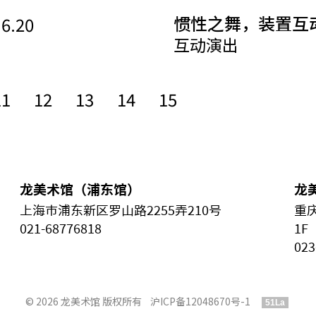
惯性之舞，装置互
.6.20
互动演出
11
12
13
14
15
龙美术馆（浦东馆）
龙
上海市浦东新区罗山路2255弄210号
重
021-68776818
1F
023
© 2026 龙美术馆 版权所有
沪ICP备12048670号-1
51La