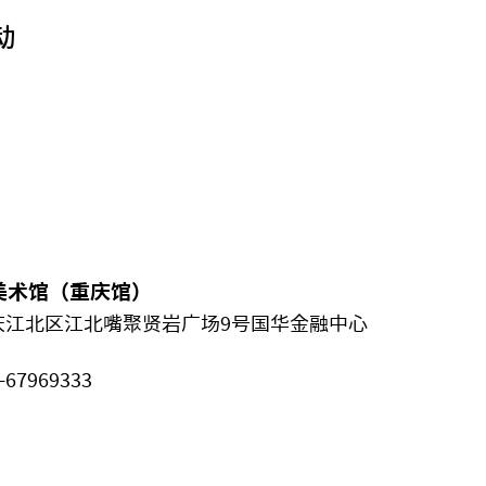
动
美术馆（重庆馆）
庆江北区江北嘴聚贤岩广场9号国华金融中心
-67969333