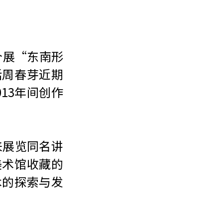
型个展“东南形
括周春芽近期
13年间创作
来展览同名讲
美术馆收藏的
术的探索与发