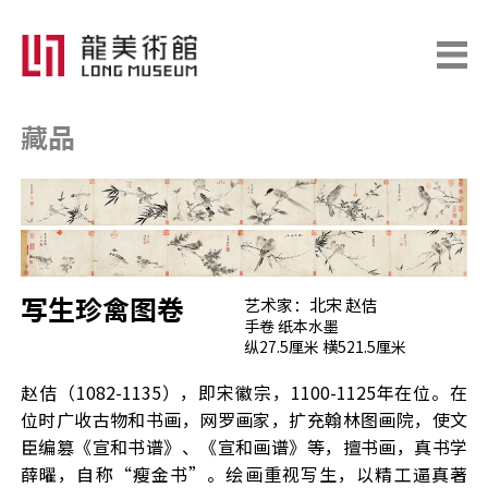
藏品
艺术家：北宋 赵佶
写生珍禽图卷
手卷 纸本水墨

纵27.5厘米 横521.5厘米 
赵佶（1082-1135），即宋徽宗，1100-1125年在位。在
位时广收古物和书画，网罗画家，扩充翰林图画院，使文
臣编篡《宣和书谱》、《宣和画谱》等，擅书画，真书学
薛曜，自称“瘦金书”。绘画重视写生，以精工逼真著