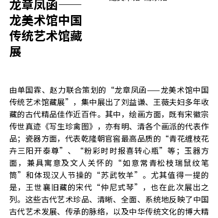
龙章凤函——
龙美术馆中国
传统艺术馆藏
展
由单国霖、赵力联合策划的“龙章凤函——龙美术馆中国
传统艺术馆藏展”，集中展出了刘益谦、王薇夫妇多年收
藏的古代精品佳作近百件。其中，绘画方面，既有宋徽宗
传世真迹《写生珍禽图》，亦有明、清各个画派的代表作
品；瓷器方面，代表乾隆朝官窖最高品质的“青花缠枝花
卉三阳开泰尊”、“粉彩时时报喜转心瓶”等；玉器方
面，兼具寓意及文人关怀的“如意常青松枝瑞鼠纹笔
筒”和体现汉人节操的“苏武牧羊”。尤其值得一提的
是，王世襄旧藏的宋代“仲尼式琴”，也在此次展出之
列。这些古代艺术珍品、清晰、全面、系统地反映了中国
古代艺术发展、传承的脉络，以及中华传统文化的博大精