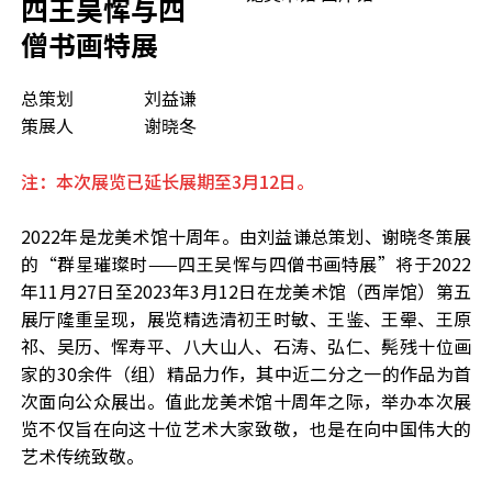
四王吴恽与四
僧书画特展
总策划
刘益谦
策展人
谢晓冬
注：本次展览已延长展期至3月12日。
2022
年是龙美术馆十周年。由刘益谦总策划、谢晓冬策展
的“群星璀璨时——四王吴恽与四僧书画特展”将于
2022
年
11
月
27
日至
2023
年
3
月
12
日在龙美术馆（西岸馆）第五
展厅隆重呈现，展览精选清初王时敏、王鉴、王翚、王原
祁、吴历、恽寿平、八大山人、石涛、弘仁、髡残十位画
家的
30
余件（组）精品力作，其中近
二分之一的作品为首
次面向公众展出。值此龙美术馆十周年之际，举办本次展
览不仅旨在向这十位艺术大家致敬，也是在向中国伟大的
艺术传统致敬。