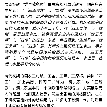
展览标题
“群星璀璨时”由总策划刘益谦题写，他在序言
中写到：“
‘四王吴恽’与‘四僧’是中国传统绘画承上
启下的代表人物，是对中国隋唐宋元以来绘画的总结，更
是对现代中国传统绘画作出了标准的样板。我从收藏中国
古代书画至今，差不多有三十年，对‘四王吴恽’与‘四
僧’更是热爱有加，这种喜爱来自内心深处对‘四王吴
恽’与‘四僧’的狂热。从第一件收藏到产生想举办“四
王吴恽”与“四僧”展，其间的心路历程无法表达。明末
清初那个年代是中国传统绘画的高光时刻，‘四王吴
恽’与‘四僧’在中国传统绘画历史进程中，永远是一座
后人攀登学习的高峰。
”
清代初期的画家王时敏、
王鉴、王翚、王原祁，简称
“四
王”，加上吴历、恽寿平并称为“清六家”
或
“正统
派”
。清六家虽非同一个画派但都强调临古，尤其推崇元
人的笔墨，他们复古出新，发展出各自的风格面貌，左右
了清初宫廷内外的绘画走向，并影响了有清一代，对后世
山水画的发展具有深远的意义。