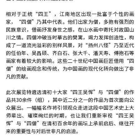
相对于正统
“四王”，江南地区出现一批富于个性的画
家，“四僧”乃其中代表。他们出家为僧，多抱有强烈的
民族意识，借画抒发身世之感，在山水画中寄托对故国山
川之情。四僧冲破当时摹古的樊篱，竭力发挥创造性，构
成了一道流光溢彩的别样风景，对
“扬州八怪”乃至近代
的任伯年、吴昌硕、齐白石、张大千、潘天寿、
傅抱石等
画家有着较大的影响。这些二十世纪中国画巨匠借用
“四
僧”的绘画观念和传统，为中国画的现代化转向做出了非
凡的贡献。
此次展览特遴选清初十大家
“四王吴恽”与“四僧”的作
品共
30
余件（组），其中近二分之一的作品为首次面向公
众展出。一幅幅名作将引领观众走进这段中国艺术史上大
师辈出、璀璨绚烂的时期，也让我们重新审视“四王吴
恽”与“四僧”在清初百余年的画坛上承前启后、继往开
来的重要性与对后世非凡的启迪。