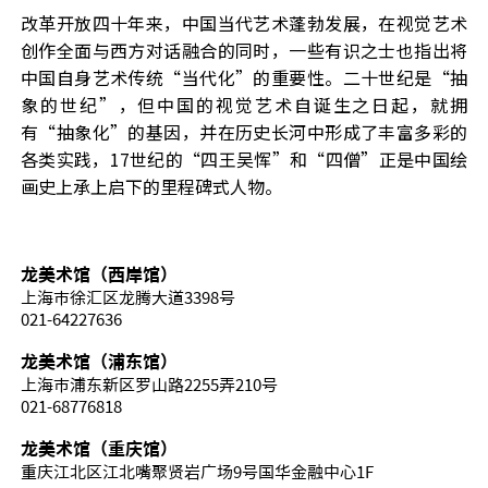
改革开放四十年来，中国当代艺术蓬勃发展，在视觉艺术
创作全面与西方对话融合的同时，一些有识之士也指出将
中国自身艺术传统
“当代化”的重要性。二十世纪是“抽
象的世纪”，但中国的视觉艺术自诞生之日起，就拥
有“抽象化”的基因，并在历史长河中形成了丰富多彩的
各类实践，
17
世纪的“四王吴恽”和“四僧”正是中国绘
画史上承上启下的里程碑式人物。
龙美术馆（西岸馆）
上海市徐汇区龙腾大道3398号
021-64227636
龙美术馆（浦东馆）
上海市浦东新区罗山路2255弄210号
021-68776818
龙美术馆（重庆馆）
重庆江北区江北嘴聚贤岩广场9号国华金融中心1F